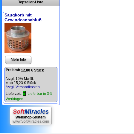
Topseller-Liste
Saugkorb mit
Gewindeanschluß
Mehr Info
Preis:
ab
12,80 € Stück
*zzgl. 19% MwSt.
=
ab 15,23 € Stück
*zzgl. Versandkosten
Lieferzeit:
Lieferbar in 3-5
Werktagen
Soft
Miracles
Webshop-System
www.SoftMiracles.com