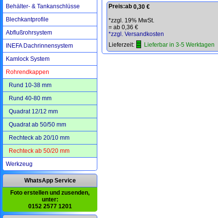
Behälter- & Tankanschlüsse
Preis:
ab
0,30 €
Blechkantprofile
*zzgl. 19% MwSt.
=
ab 0,36 €
Abflußrohrsystem
*zzgl. Versandkosten
Lieferzeit:
Lieferbar in 3-5 Werktagen
INEFA Dachrinnensystem
Kamlock System
Rohrendkappen
Rund 10-38 mm
Rund 40-80 mm
Quadrat 12/12 mm
Quadrat ab 50/50 mm
Rechteck ab 20/10 mm
Rechteck ab 50/20 mm
Werkzeug
WhatsApp Service
Foto erstellen und zusenden,
unter:
0152 2577 1201