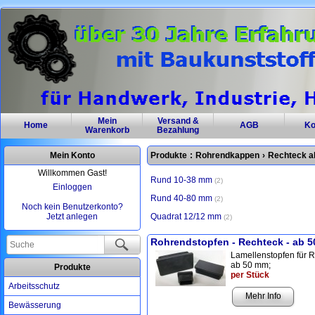
Mein
Versand &
Home
AGB
Ko
Warenkorb
Bezahlung
Mein Konto
Produkte
:
Rohrendkappen
›
Rechteck a
Willkommen Gast!
Rund 10-38 mm
2
Einloggen
Rund 40-80 mm
2
Noch kein Benutzerkonto?
Jetzt anlegen
Quadrat 12/12 mm
2
Rohrendstopfen - Rechteck - ab 
Lamellenstopfen für 
ab 50 mm;
Produkte
per Stück
Arbeitsschutz
Mehr Info
Bewässerung