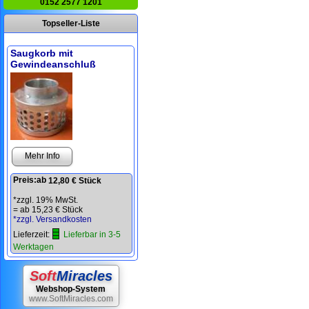
0152 2577 1201
Topseller-Liste
Saugkorb mit
Gewindeanschluß
Mehr Info
Preis:
ab
12,80 € Stück
*zzgl. 19% MwSt.
=
ab 15,23 € Stück
*zzgl. Versandkosten
Lieferzeit:
Lieferbar in 3-5
Werktagen
Soft
Miracles
Webshop-System
www.SoftMiracles.com