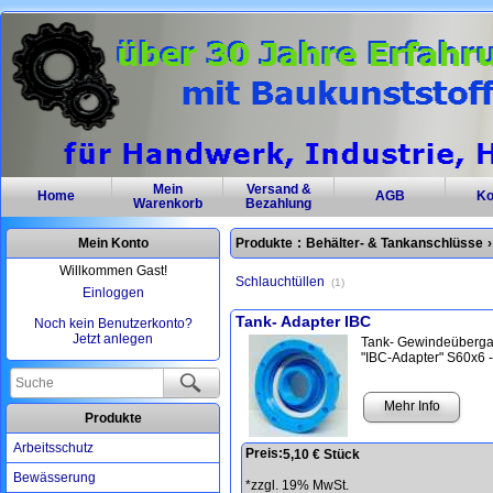
Mein
Versand &
Home
AGB
Ko
Warenkorb
Bezahlung
Mein Konto
Produkte
:
Behälter- & Tankanschlüsse
›
Willkommen Gast!
Schlauchtüllen
1
Einloggen
Tank- Adapter IBC
Noch kein Benutzerkonto?
Jetzt anlegen
Tank- Gewindeüberg
"IBC-Adapter" S60x6 -
Mehr Info
Produkte
Arbeitsschutz
Preis:
5,10 € Stück
Bewässerung
*zzgl. 19% MwSt.