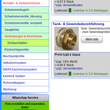
=
6,07 € Stück
Behälter- & Tankanschlüsse
*zzgl. Versandkosten
Schwimmerkugeln
Lieferzeit:
Lieferbar in 3-5 Werktagen
Schwimmerventile, Messing
Schwimmerventile, komplett
Tank- & Gewindedurchführung
Tank- Gewindedurchf
Saugkörbe
- zwei Gewindegrößen
Verbindungen & Anschlüsse
Mehr Info
Schlauchtüllen
Rückschlagventile
Preis:
5,60 € Stück
Blechkantprofile
*zzgl. 19% MwSt.
Abflußrohrsystem
=
6,66 € Stück
*zzgl. Versandkosten
INEFA Dachrinnensystem
Lieferzeit:
Lieferbar in 3-5 Werktagen
Kamlock System
Rohrendkappen
Werkzeug
WhatsApp Service
Foto erstellen und zusenden,
unter: