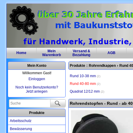
Mein
Versand &
Home
AGB
Warenkorb
Bezahlung
Mein Konto
Produkte
:
Rohrendkappen
›
Rund 4
Willkommen Gast!
Rund 10-38 mm
2
Einloggen
Rund 40-80 mm
2
Noch kein Benutzerkonto?
Jetzt anlegen
Quadrat 12/12 mm
2
Rohrendstopfen - Rund - ab 4
Produkte
Arbeitsschutz
Bewässerung