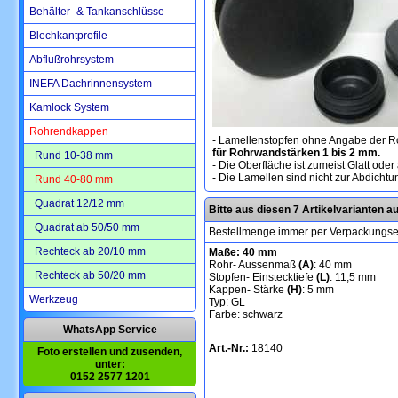
Behälter- & Tankanschlüsse
Blechkantprofile
Abflußrohrsystem
INEFA Dachrinnensystem
Kamlock System
Rohrendkappen
- Lamellenstopfen ohne Angabe der R
für Rohrwandstärken 1 bis 2 mm.
Rund 10-38 mm
- Die Oberfläche ist zumeist Glatt oder 
- Die Lamellen sind nicht zur Abdicht
Rund 40-80 mm
Quadrat 12/12 mm
Bitte aus diesen 7 Artikelvarianten 
Quadrat ab 50/50 mm
Bestellmenge immer per Verpackungse
Rechteck ab 20/10 mm
Maße: 40 mm
Rohr- Aussenmaß
(A)
: 40 mm
Rechteck ab 50/20 mm
Stopfen- Einstecktiefe
(L)
: 11,5 mm
Kappen- Stärke
(H)
: 5 mm
Werkzeug
Typ: GL
Farbe: schwarz
WhatsApp Service
Art.-Nr.:
18140
Foto erstellen und zusenden,
unter:
0152 2577 1201