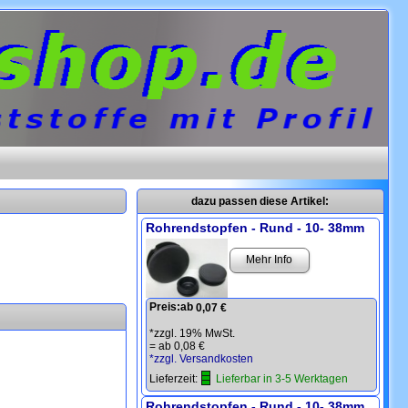
dazu passen diese Artikel:
Rohrendstopfen - Rund - 10- 38mm
Mehr Info
Preis:
ab
0,07 €
*zzgl. 19% MwSt.
=
ab 0,08 €
*zzgl. Versandkosten
Lieferzeit:
Lieferbar in 3-5 Werktagen
Rohrendstopfen - Rund - 10- 38mm