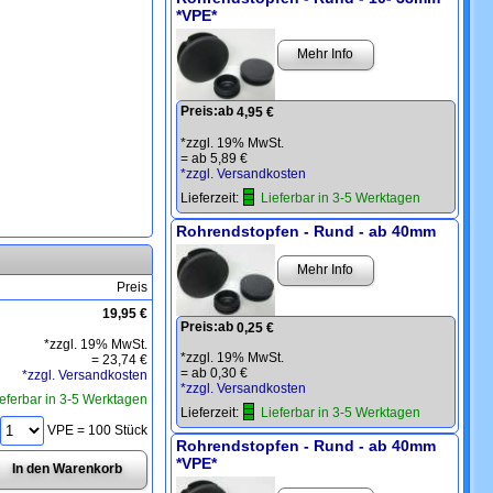
*VPE*
Mehr Info
Preis:
ab
4,95 €
*zzgl. 19% MwSt.
=
ab 5,89 €
*zzgl. Versandkosten
Lieferzeit:
Lieferbar in 3-5 Werktagen
Rohrendstopfen - Rund - ab 40mm
Mehr Info
Preis
19,95 €
Preis:
ab
0,25 €
*zzgl. 19% MwSt.
*zzgl. 19% MwSt.
=
23,74 €
=
ab 0,30 €
*zzgl. Versandkosten
*zzgl. Versandkosten
ieferbar in 3-5 Werktagen
Lieferzeit:
Lieferbar in 3-5 Werktagen
VPE = 100 Stück
Rohrendstopfen - Rund - ab 40mm
*VPE*