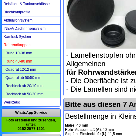
Behälter- & Tankanschlüsse
Blechkantprofile
Abflußrohrsystem
INEFA Dachrinnensystem
Kamlock System
Rohrendkappen
Rund 10-38 mm
- Lamellenstopfen o
Rund 40-80 mm
Allgemeinen
Quadrat 12/12 mm
für Rohrwandstärke
Quadrat ab 50/50 mm
- Die Oberfläche ist z
Rechteck ab 20/10 mm
- Die Lamellen sind n
Rechteck ab 50/20 mm
Werkzeug
Bitte aus diesen 7 A
WhatsApp Service
Bestellmenge in Klei
Foto erstellen und zusenden,
unter:
Maße: 40 mm
0152 2577 1201
Rohr- Aussenmaß
(A)
: 40 mm
Stopfen- Einstecktiefe
(L)
: 11,5 mm