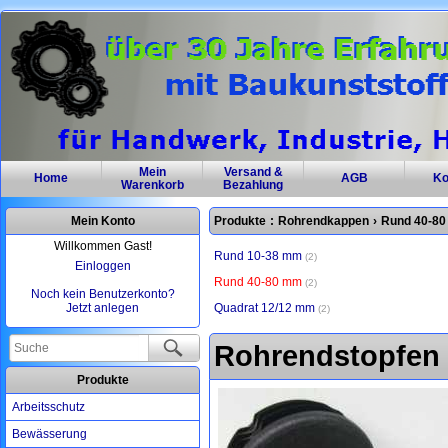
Mein
Versand &
Home
AGB
Ko
Warenkorb
Bezahlung
Mein Konto
Produkte
:
Rohrendkappen
›
Rund 40-8
Willkommen Gast!
Rund 10-38 mm
2
Einloggen
Rund 40-80 mm
2
Noch kein Benutzerkonto?
Jetzt anlegen
Quadrat 12/12 mm
2
Rohrendstopfen 
Produkte
Arbeitsschutz
Bewässerung