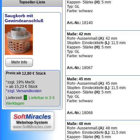
Topseller-Liste
Kappen- Stärke
(H)
: 5 mm
Typ: GL
Farbe: schwarz
Saugkorb mit
Gewindeanschluß
Art.-Nr.:
18140
Maße: 42 mm
Rohr- Aussenmaß
(A)
: 42 mm
Stopfen- Einstecktiefe
(L)
: 11,5 mm
Kappen- Stärke
(H)
: 5 mm
Typ: GL
Farbe: schwarz
Mehr Info
Art.-Nr.:
18067
Preis:
ab
12,80 € Stück
Maße: 45 mm
*zzgl. 19% MwSt.
Rohr- Aussenmaß
(A)
: 45 mm
=
ab 15,23 € Stück
Stopfen- Einstecktiefe
(L)
: 11,5 mm
*zzgl. Versandkosten
Kappen- Stärke
(H)
: 5 mm
Typ: GL
Lieferzeit:
Lieferbar in 3-5
Farbe: schwarz
Werktagen
Art.-Nr.:
18068
Soft
Miracles
Webshop-System
Maße: 48 mm
www.SoftMiracles.com
Rohr- Aussenmaß
(A)
: 48 mm
Stopfen- Einstecktiefe
(L)
: 11,5 mm
Kappen- Stärke
(H)
: 5 mm